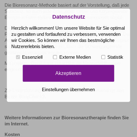
Die Bioresonanz-Methode basiert auf der Vor­stellung, daß jede
Substanz, so auch jede Zelle, jedes Organ und Körpergewebe
Datenschutz
Energie in Form elektromagnetischer Schwingungen abgibt.
Die elektromagnetischen Oszillationen (Schwingungen) des
Herzlich willkommen! Um unsere Website für Sie optimal
Patienten werden über Elektroden abgeleitet und registriert. Die
zu gestalten und fortlaufend zu verbessern, verwenden
Anordnung der Elektroden ist therapieabhängig. Der Therapeut
wir Cookies. So können wir Ihnen das bestmögliche
stellt das Therapiegerät so ein, dass die Schwingungen wie
Nutzererlebnis bieten.
gewünscht verändert werden können.
Essenziell
Externe Medien
Statistik
Mit unserem Gerät kann zusätzlich die Magnetfeldtherapie
eingesetzt werden.
Akzeptieren
Einstellungen übernehmen
Zur Unterstützung der Diagnostik nutzen wir neuerdings das
Bicom BodyCheck2.
Weitere Informationen zur Bioresonanztherapie finden Sie
im Internet.
Kosten