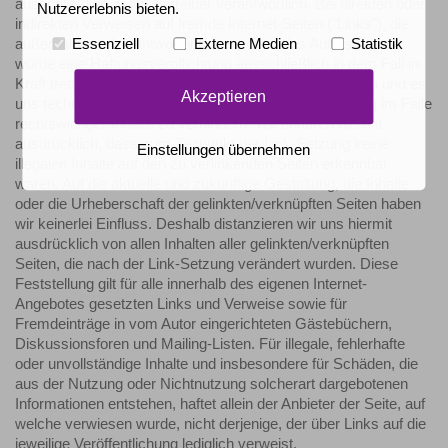
ausschließlich deren Betreiber verantwortlich. Bei direkten oder
Nutzererlebnis bieten.
indirekten Verweisen auf fremde Internet-Seiten ("Links"), die
außerhalb des Verantwortungsbereiches des Autors liegen,
Essenziell
Externe Medien
Statistik
würde eine Haftungsverpflichtung ausschließlich in dem Fall in
Kraft treten, in dem wir von den Inhalten Kenntnis hätten und es
Akzeptieren
uns technisch möglich und zumutbar wäre, die Nutzung im Falle
rechtswidriger Inhalte zu verhindern. Wir erklären hiermit
ausdrücklich, dass zum Zeitpunkt der Link-Setzung keine
Einstellungen übernehmen
illegalen Inhalte auf den zu verlinkenden Seiten erkennbar
waren. Auf die aktuelle und zukünftige Gestaltung, die Inhalte
oder die Urheberschaft der gelinkten/verknüpften Seiten haben
wir keinerlei Einfluss. Deshalb distanzieren wir uns hiermit
ausdrücklich von allen Inhalten aller gelinkten/verknüpften
Seiten, die nach der Link-Setzung verändert wurden. Diese
Feststellung gilt für alle innerhalb des eigenen Internet-
Angebotes gesetzten Links und Verweise sowie für
Fremdeinträge in vom Autor eingerichteten Gästebüchern,
Diskussionsforen und Mailing-Listen. Für illegale, fehlerhafte
oder unvollständige Inhalte und insbesondere für Schäden, die
aus der Nutzung oder Nichtnutzung solcherart dargebotenen
Informationen entstehen, haftet allein der Anbieter der Seite, auf
welche verwiesen wurde, nicht derjenige, der über Links auf die
jeweilige Veröffentlichung lediglich verweist.