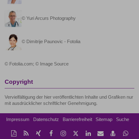
© Yuri Arcurs Photography
© Dimitrije Paunovic - Fotolia
© Fotolia.com; © Image Source
Copyright
Vervielfältigung der hier veröffentlichten Inhalte und Grafiken nur
mit ausdrücklicher schriftlicher Genehmigung.
Impressum
Datenschutz
Barrierefreiheit
Sitemap
Suche
Diese
RSS-
Auf
Auf
Instagram-
Auf
Auf
Per
vCard
Auf
Seite
Feed
Xing
Facebook
Seite
Twitter
LinkedIn
Mail
speichern
Wha