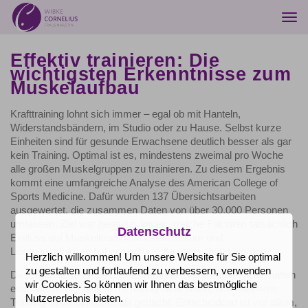
Togg
navi
Effektiv trainieren: Die
wichtigsten Erkenntnisse zum
Muskelaufbau
Krafttraining lohnt sich immer – egal ob mit Hanteln,
Widerstandsbändern, im Studio oder zu Hause. Selbst kurze
Einheiten sind für gesunde Erwachsene deutlich besser als gar
kein Training. Optimal ist es, mindestens zweimal pro Woche
alle großen Muskelgruppen zu trainieren. Zu diesem Ergebnis
kommt eine umfangreiche Analyse des American College of
Sports Medicine. Dafür wurden 137 Übersichtsarbeiten
ausgewertet, die zusammen Daten von über 30.000 Personen
umfassen. Ziel war herauszufinden, welche Faktoren tatsächlich
Datenschutz
Einfluss auf Muskelkraft, Muskelwachstum und
Leistungsfähigkeit haben und welche überschätzt werden.
Herzlich willkommen! Um unsere Website für Sie optimal
zu gestalten und fortlaufend zu verbessern, verwenden
Die Ergebnisse zeigen: Viele verbreitete Trainingsmythen halten
wir Cookies. So können wir Ihnen das bestmögliche
einer wissenschaftlichen Prüfung nicht stand, und effektives
Nutzererlebnis bieten.
Training ist oft einfacher als gedacht. Entscheidend ist vor allem,