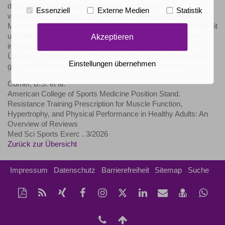
dass überhaupt regelmäßig trainiert wird. Krafttraining
Essenziell
Externe Medien
Statistik
verbessert im Vergleich zu Inaktivität zahlreiche Aspekte wie
Muskelkraft, Muskelmasse, Gleichgewicht, Gehgeschwindigkeit
Akzeptieren
und alltägliche Leistungsfähigkeit deutlich. Wichtig sind eine
individuelle Anpassung und eine korrekte Ausführung der
Übungen. Werden diese Punkte beachtet, gilt Krafttraining für
Einstellungen übernehmen
gesunde Menschen jeden Alters als sicher und effektiv.
Currier, B.S. et al.
American College of Sports Medicine Position Stand.
Resistance Training Prescription for Muscle Function,
Hypertrophy, and Physical Performance in Healthy Adults: An
Overview of Reviews
Med Sci Sports Exerc . 3/2026
Zurück zur Übersicht
Impressum
Datenschutz
Barrierefreiheit
Sitemap
Suche
Diese
RSS-
Auf
Auf
Instagram-
Auf
Auf
Per
vCard
Auf
Seite
Feed
Xing
Facebook
Seite
Twitter
LinkedIn
Mail
speichern
Wha
als
mitteilen
teilen
aufrufen
teilen
teilen
empfehlen
teil
tel:+49
Nach
PDF
(0)
oben