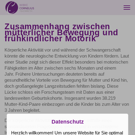
Togg
navi
Zusammenhang zwischen
mütterlicher Bewegung und
frühkindlicher Motorik
Körperliche Aktivität vor und während der Schwangerschaft
könnte die neurologische Entwicklung von Kindern fördern. Laut
einer Studie zeigt sich dieser Effekt besonders bei motorischen
Fähigkeiten im Alter zwischen sechs Monaten und einem
Jahr. Frühere Untersuchungen deuteten bereits auf
gesundheitliche Vorteile von Bewegung für Mutter und Kind hin,
doch großangelegte Langzeitstudien fehlten bislang. Diese
Lücke schloss ein Forschungsteam mit Daten aus einer
landesweiten Geburtskohorte. Insgesamt wurden 38.219
Mutter-Kind-Paare einbezogen und die Kinder bis zum Alter von
3 Jahren begleitet.
Die körperliche Aktivität der Mütter wurde mithilfe eines
Datenschutz
standardisierten Fragebogens erfasst und in verschiedene
Intensitätsstufen eingeteilt. Parallel dazu bewerteten die
Herzlich willkommen! Um unsere Website für Sie optimal