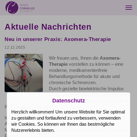
Togg
navi
Aktuelle Nachrichten
Neu in unserer Praxis: Axomera-Therapie
12.12.2025
Wir freuen uns, Ihnen die
Axomera-
Therapie
vorstellen zu können – eine
moderne, medikamentenfreie
Behandlungsmethode für akute und
chronische Schmerzen.
Durch gezielte bioelektrische Impulse
werden körpereigene Heilungsprozesse
Datenschutz
aktiviert, Entzündungen reduziert und die
Regeneration unterstützt.
Herzlich willkommen! Um unsere Website für Sie optimal
Ideal bei Gelenk-, Muskel- und Nervenschmerzen sowie zur
zu gestalten und fortlaufend zu verbessern, verwenden
Allergietherapie.
wir Cookies. So können wir Ihnen das bestmögliche
Mehr Informationen und Termine erhalten Sie direkt in unserer
Nutzererlebnis bieten.
Praxis.