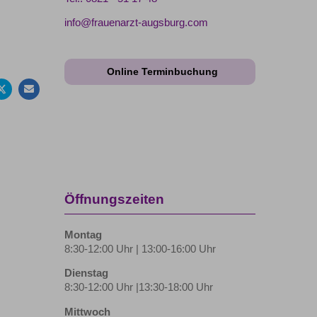
info@frauenarzt-augsburg.com
f
Auf
Per
cebook
Twitter
Mail
Online Terminbuchung
len
teilen
empfehlen
FOLGEN SIE
@FRAUENAERZTIN_CORNELIUS
AUS INSTAGRAMM
Öffnungszeiten
Montag
8:30-12:00 Uhr | 13:00-16:00 Uhr
Dienstag
8:30-12:00 Uhr |13:30-18:00 Uhr
Mittwoch