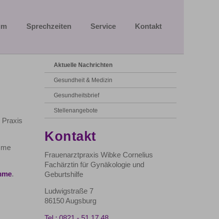
um
Sprechzeiten
Service
Kontakt
Aktuelle Nachrichten
Gesundheit & Medizin
Gesundheitsbrief
Stellenangebote
 Praxis
Kontakt
amme
Frauenarztpraxis Wibke Cornelius
Fachärztin für Gynäkologie und
mme
.
Geburtshilfe
Ludwigstraße 7
86150 Augsburg
Tel.: 0821 - 51 17 48